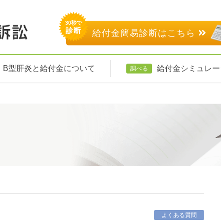
30秒で
診断
給付金簡易診断はこちら
B型肝炎と給付金について
給付金シミュレー
調べる
よくある質問